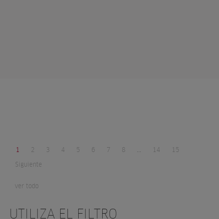
1
2
3
4
5
6
7
8
...
14
15
Siguiente
ver todo
UTILIZA EL FILTRO