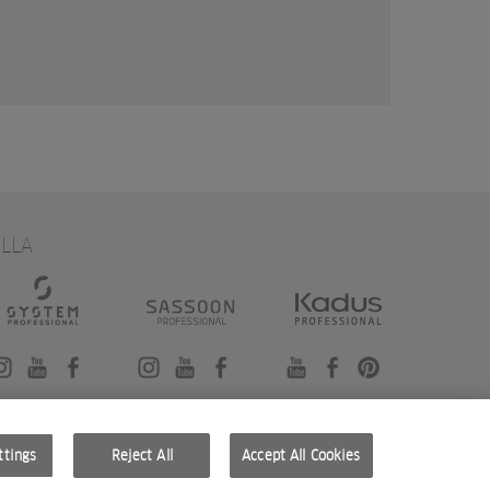
LLA
ttings
Reject All
Accept All Cookies
SITE CRÉÉ PAR STUDIO NODA