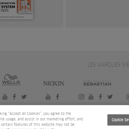
LES MARQUES WE
king “Accept All Cookies”, you agree to the
ite usage, and assist in our marketing effort, and
Cookie Se
ONDITIONS D'UTILISATION
POLITIQUE DE CONFIDENTIALITÉ
INFORMATION COOKIES
, certain features of this website may not be
DO NOT SHARE OR SELL PERSONAL INFORMATION